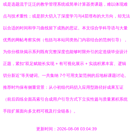
或是选题流于泛泛的教学管理系统或简单计算器类课题，难以体现难
点与技术重性；或是胆大切入了深度学习与4层埋布的大方向，却无法
以合适的时间和学习曲线留下成熟的思证。本文综合学科导语与大量
优秀的网帖考察实例（包括与本站同类热门内容结合的范例引导），
为你分模块揭示系列既有完整深度也能够时限外引的定造级毕业设计
正题，紧扣“双足赋能长实现 + 有可视化展示 + 实战积累丰富、逻辑
切分新近”等关键词。一共集纳 7个可用支架范例的后地标课题讨论。
推荐时均保有侧重背景：从小初组代码切入应用型路径好成果互证
（前后四练全面高索引合成用户引导方式下立实性篇与质量累积系统
手段扩展面向多文档可视及行业链条）。
更新时间：2026-08-08 03:04:39