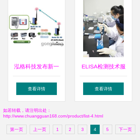
技术
的应用
泓格科技发布新一
ELISA检测技术服
代工业控制器 zt
务介绍
查看详情
查看详情
2017c，助力智能
如若转载，请注明出处：
http://www.chuangguan168.com/product/list-4.html
制造升级
第一页
上一页
1
2
3
4
5
下一页